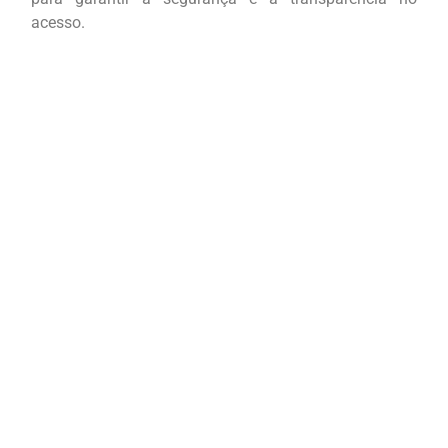
acesso.
Username ou E-mail
Senha
Lembrar senha
Cadastre-se
Esqueceu sua senha?