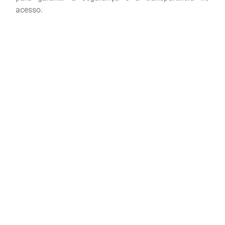
acesso.
Username ou E-mail
Senha
Lembrar senha
Cadastre-se
Esqueceu sua senha?