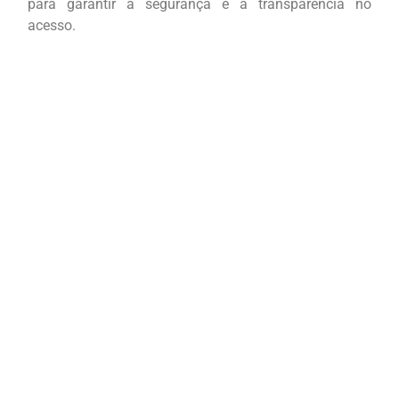
para garantir a segurança e a transparência no
acesso.
Username ou E-mail
Senha
Lembrar senha
Cadastre-se
Esqueceu sua senha?